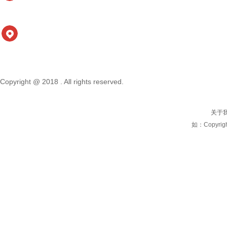
太仓地址 江苏省苏州市太仓市璜泾镇关湟塘路10号 江
苏迪塔镁克科技有限公司
上海研发中心 上海市宝山区蕴川路智慧湾 B区1026
电话66621556/57/58/59
Copyright @ 2018 . All rights reserved.
关于
如：Copyright