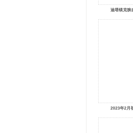
迪塔镁克狭
2023年2
缝涂布机发