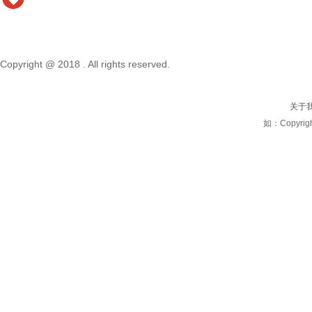
上海研发中心 上海市宝山区蕴川路智慧湾 B区1026
电话66621556/57/58/59
Copyright @ 2018 . All rights reserved.
关于
如：Copyright