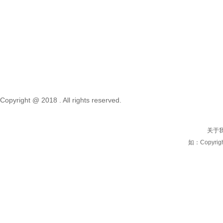
朱经理13472500600
email：sales@worldwide-china.com
太仓地址 江苏省苏州市太仓市璜泾镇关湟塘路10号 江
苏迪塔镁克科技有限公司
上海研发中心 上海市宝山区蕴川路智慧湾 B区1026
电话66621556/57/58/59
Copyright @ 2018 . All rights reserved.
关于
如：Copyright